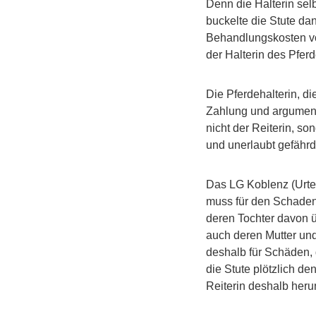
Denn die Halterin sel
buckelte die Stute dan
Behandlungskosten vo
der Halterin des Pfer
Die Pferdehalterin, di
Zahlung und argument
nicht der Reiterin, so
und unerlaubt gefährd
Das LG Koblenz (Urtei
muss für den Schaden
deren Tochter davon ü
auch deren Mutter und
deshalb für Schäden, 
die Stute plötzlich d
Reiterin deshalb herun