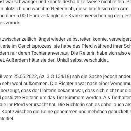
bst war schwanger und konnte deshalb zeitweise nicht reiten. Be
n plötzlich und warf ihre Reiterin ab, diese brach sich den Arm.
n über 5.000 Euro verlangte die Krankenversicherung der gestü
des zurück.
e zwischenzeitlich längst wieder selbst reiten konnte, verweigert
ierte im Gerichtsprozess, sie habe das Pferd während ihrer Sc
ndern nur deren Tochter anvertraut. Die Reiterin habe sich also 
et. Außerdem hätte sie den Unfall selbst verschuldet.
l vom 25.05.2022, Az. 3 O 134/19) sah die Sache jedoch anders
 sehr wohl aufkommen. Die Richterin war nach einer Vernehmu
berzeugt, dass der Halterin bekannt war, dass sich nicht nur di
 gestürzte Reiterin um das Tier kümmern werden. Als Tierhalteri
die ihr Pferd verursacht hat. Die Richterin sah es dabei auch al
en Kopf zwischen die Beine genommen und mehrfach gebuckelt h
terfiel.