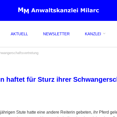
AKTUELL
NEWSLETTER
KANZLEI
hwan­ger­schafts­ver­t­re­tung
rin haftet für Sturz ihrer Schwan­ger­scha
ijährigen Stute hatte eine andere Reiterin gebeten, ihr Pferd g