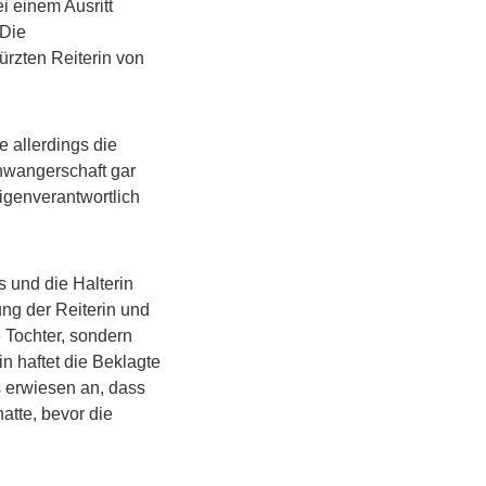
i einem Ausritt
 Die
rzten Reiterin von
e allerdings die
hwangerschaft gar
eigenverantwortlich
 und die Halterin
ng der Reiterin und
e Tochter, sondern
n haftet die Beklagte
s erwiesen an, dass
atte, bevor die