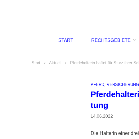
START
RECHTSGEBIETE
Start
Aktuell
Pfer­de­hal­terin haftet für Sturz ihrer Sc
PFERD
,
VERSICHERUNG
Pfer­de­hal­te
tung
14.06.2022
Die Halterin einer dre