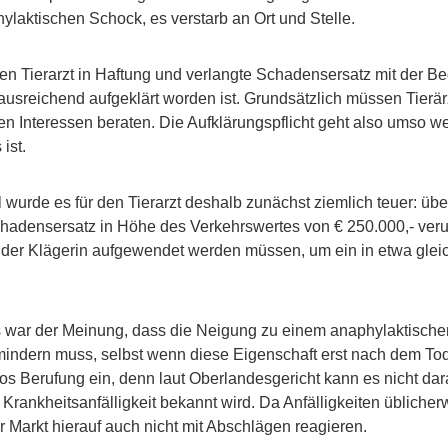
ylaktischen Schock, es verstarb an Ort und Stelle.
en Tierarzt in Haftung und verlangte Schadensersatz mit der B
 ausreichend aufgeklärt worden ist. Grundsätzlich müssen Tier
en Interessen beraten. Die Aufklärungspflicht geht also umso wei
ist.
 wurde es für den Tierarzt deshalb zunächst ziemlich teuer: üb
chadensersatz in Höhe des Verkehrswertes von € 250.000,- veru
 der Klägerin aufgewendet werden müssen, um ein in etwa gleic
ngs war der Meinung, dass die Neigung zu einem anaphylaktisch
mindern muss, selbst wenn diese Eigenschaft erst nach dem To
glos Berufung ein, denn laut Oberlandesgericht kann es nicht 
 Krankheitsanfälligkeit bekannt wird. Da Anfälligkeiten üblicher
r Markt hierauf auch nicht mit Abschlägen reagieren.