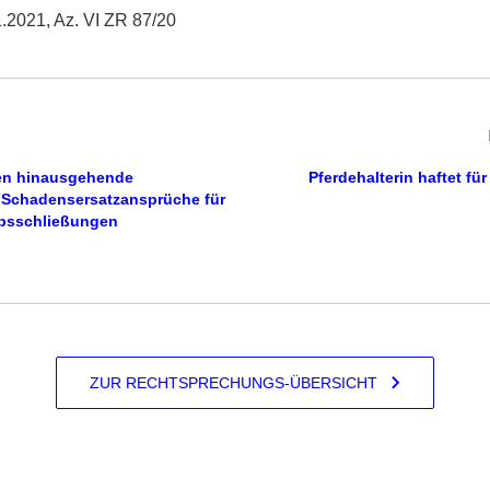
.2021, Az. VI ZR 87/20
fen hinausgehende
Pfer­de­hal­terin haftet f
 Schadensersatzansprüche für
ebsschließungen
ZUR RECHTSPRECHUNGS-ÜBERSICHT