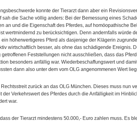
ungsbeschwerde konnte der Tierarzt dann aber ein Revisionsve
f sah die Sache völlig anders: Bei der Bemessung eines Scha
ten an und die Eigenschaft des Pferdes, auf homöopathische B
ist wertmindernd zu berücksichtigen. Denn andernfalls würde d
in höherwertigeres Pferd als dasjenige der Klägerin zugrunde
ktiv wirtschaftlich besser, als ohne das schädigende Ereignis.
 getroffenen Feststellungen nicht ausschließen, dass das Pferd 
tion besonders anfällig war. Wiederbeschaffungswert und dami
ssten dann also unter dem vom OLG angenommenen Wert lieg
Rechtsstreit zurück an das OLG München. Dieses muss nun v
t der Verkehrswert des Pferdes durch die Anfälligkeit im Hinbl
ert war.
, dass der Tierarzt mindestens 50.000,- Euro zahlen muss. Es bl