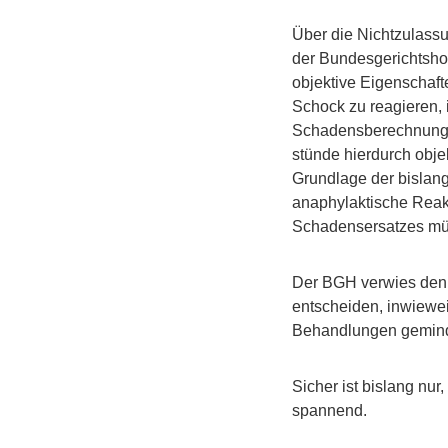
Über die Nichtzulass
der Bundesgerichtsho
objektive Eigenschaf
Schock zu reagieren, 
Schadensberechnung e
stünde hierdurch obje
Grundlage der bislang
anaphylaktische Reak
Schadensersatzes mü
Der BGH verwies den 
entscheiden, inwiewei
Behandlungen gemind
Sicher ist bislang nur
spannend.