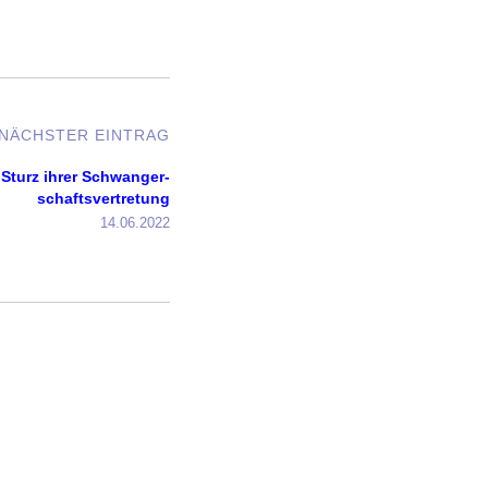
NÄCHSTER EINTRAG
ür Sturz ihrer Schwan­ger­
schafts­ver­t­re­tung
14.06.2022