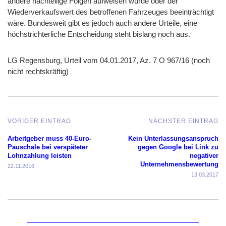
andere nachteilige Folgen aufweisen würde oder der
Wiederverkaufswert des betroffenen Fahrzeuges beeinträchtigt
wäre. Bundesweit gibt es jedoch auch andere Urteile, eine
höchstrichterliche Entscheidung steht bislang noch aus.
LG Regensburg, Urteil vom 04.01.2017, Az. 7 O 967/16 (noch
nicht rechtskräftig)
VORIGER EINTRAG
NÄCHSTER EINTRAG
Arbeitgeber muss 40-Euro-
Kein Unterlassungsanspruch
Pauschale bei verspäteter
gegen Google bei Link zu
Lohnzahlung leisten
negativer
Unternehmensbewertung
22.11.2016
13.03.2017